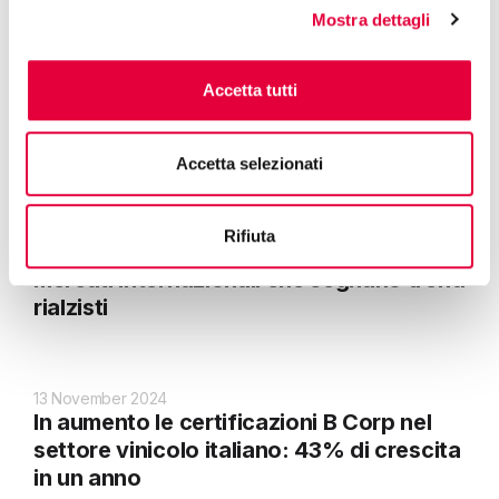
Mostra dettagli
25 November 2024
Accetta tutti
Carrefour impone il Nutriscore a tutti i
suoi fornitori
Accetta selezionati
25 November 2024
Rifiuta
Il rinvio del EUDR si ripercuote sui
mercati internazionali che segnano trend
rialzisti
13 November 2024
In aumento le certificazioni B Corp nel
settore vinicolo italiano: 43% di crescita
in un anno