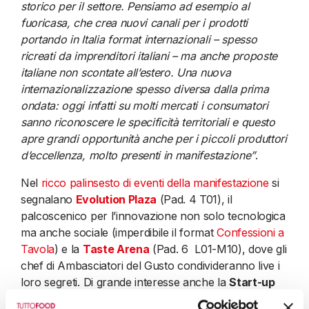
storico per il settore. Pensiamo ad esempio al
fuoricasa, che crea nuovi canali per i prodotti
portando in Italia format internazionali – spesso
ricreati da imprenditori italiani – ma anche proposte
italiane non scontate all’estero. Una nuova
internazionalizzazione spesso diversa dalla prima
ondata: oggi infatti su molti mercati i consumatori
sanno riconoscere le specificità territoriali e questo
apre grandi opportunità anche per i piccoli produttori
d’eccellenza, molto presenti in manifestazione”
.
Nel
ricco palinsesto di eventi della manifestazione
si
segnalano
Evolution Plaza
(Pad. 4 T01), il
palcoscenico per l’innovazione non solo tecnologica
ma anche sociale (imperdibile il format
Confessioni a
Tavola
) e la
Taste Arena
(Pad. 6 L01-M10), dove gli
chef di Ambasciatori del Gusto condivideranno live i
loro segreti. Di grande interesse anche la
Start-up
Area
dedicata all’innovazione più hi-tech le finali dei