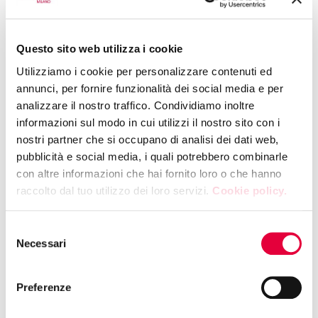
grandi concorsi, come il
Campionato Giovani
Macellai di Federcarni
e
Dates Connection
, il
contest internazionale dedicato alle ricette a base di
Questo sito web utilizza i cookie
datteri.
Utilizziamo i cookie per personalizzare contenuti ed
Da non perdere infine la proclamazione dei vincitori
annunci, per fornire funzionalità dei social media e per
del
Better Future Award
, il 9 maggio alle ore 15.00
analizzare il nostro traffico. Condividiamo inoltre
presso Pad. 3 V01 – Z10, il riconoscimento in
informazioni sul modo in cui utilizzi il nostro sito con i
collaborazione con
GDOweek e MarkUp
che premia
nostri partner che si occupano di analisi dei dati web,
l’innovazione sostenibile presente in manifestazione.
pubblicità e social media, i quali potrebbero combinarle
con altre informazioni che hai fornito loro o che hanno
Acquista subito online il tuo biglietto
come visitatore
raccolto dal tuo utilizzo dei loro servizi.
Cookie policy.
professionale per non perderti nessuno di questi
incredibili appuntamenti.
Selezione
25 April 2025
Necessari
del
DA TUTTOFOOD 2025, PILLOLE IN
consenso
ANTEPRIMA
Preferenze