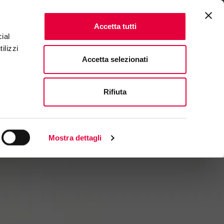
ENTS
FAQ & CONTACTS
IT
|
EN
Accetta tutti
ial
ilizzi
Accetta selezionati
Rifiuta
Mostra dettagli