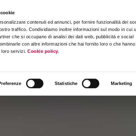
 cookie
ERS PROGRAM
MEDIA & PRESS
INTERNATIONAL ROADSHOW
EV
rsonalizzare contenuti ed annunci, per fornire funzionalità dei soc
ostro traffico. Condividiamo inoltre informazioni sul modo in cui ut
partner che si occupano di analisi dei dati web, pubblicità e social
ombinarle con altre informazioni che hai fornito loro o che hanno
i loro servizi.
Cookie policy.
Preferenze
Statistiche
Marketing